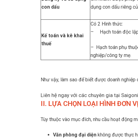
con dấu
dụng con dấu riêng c
Có 2 Hình thức:
– Hạch toán độc lậ
Kế toán và kê khai
thuế
– Hạch toán phụ thuộ
nghiệp/công ty mẹ.
Như vậy, làm sao để biết được doanh nghiệp c
Liên hệ ngay với các chuyên gia tại Saigon
II. LỰA CHỌN LOẠI HÌNH ĐƠN V
Tùy thuộc vào mục đích, nhu cầu hoạt động m
Văn phòng đại diện
không được thực hi