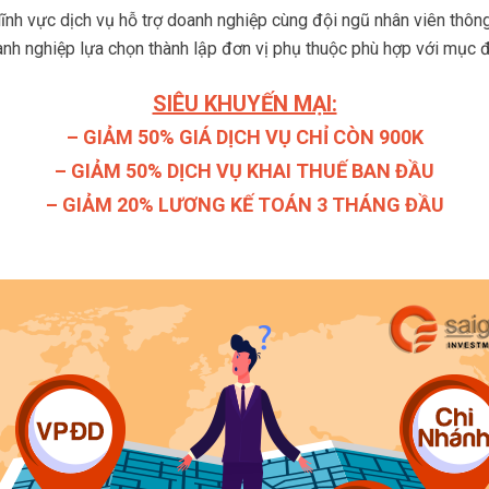
nh vực dịch vụ hỗ trợ doanh nghiệp cùng đội ngũ nhân viên thông t
anh nghiệp lựa chọn thành lập đơn vị phụ thuộc phù hợp với mục
SIÊU KHUYẾN MẠI:
– GIẢM 50% GIÁ DỊCH VỤ CHỈ CÒN 900K
– GIẢM 50% DỊCH VỤ KHAI THUẾ BAN ĐẦU
– GIẢM 20% LƯƠNG KẾ TOÁN 3 THÁNG ĐẦU