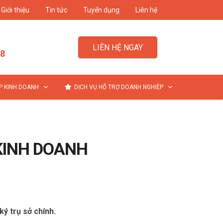
Giới thiệu
Tin tức
Tuyển dụng
Liên hệ
LIÊN HỆ NGAY
48
ÉP KINH DOANH
DỊCH VỤ HỖ TRỢ DOANH NGHIỆP
 KINH DOANH
ý trụ sở chính.