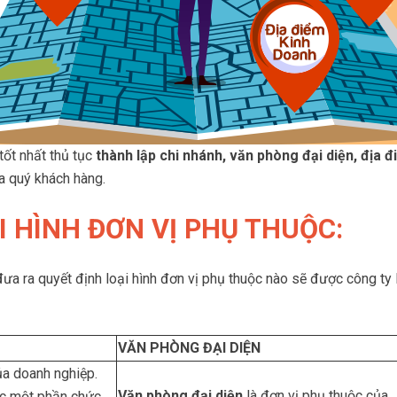
tốt nhất thủ tục
thành lập chi nhánh, văn phòng đại diện, địa 
a quý khách hàng.
ẠI HÌNH ĐƠN VỊ PHỤ THUỘC:
đưa ra quyết định loại hình đơn vị phụ thuộc nào sẽ được công ty
VĂN PHÒNG ĐẠI DIỆN
ủa doanh nghiệp.
Văn phòng đại diện
là đơn vị phụ thuộc của
ặc một phần chức