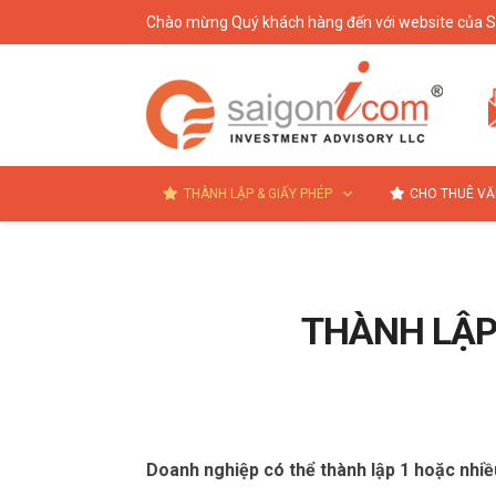
Chào mừng Quý khách hàng đến với website của 
THÀNH LẬP & GIẤY PHÉP
CHO THUÊ VĂ
THÀNH LẬP 
Doanh nghiệp có thể thành lập 1 hoặc nhiều