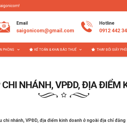
Saigonicom!
Email
Hotline
saigonicom@gmail.com
0912 442 3
N PHÒNG
KẾ TOÁN & KHAI BÁO THUẾ
THAY ĐỔI GIẤY PH
CHI NHÁNH, VPĐD, ĐỊA ĐIỂM
 chi nhánh, VPĐD, địa điểm kinh doanh ở ngoài địa chỉ đăng k