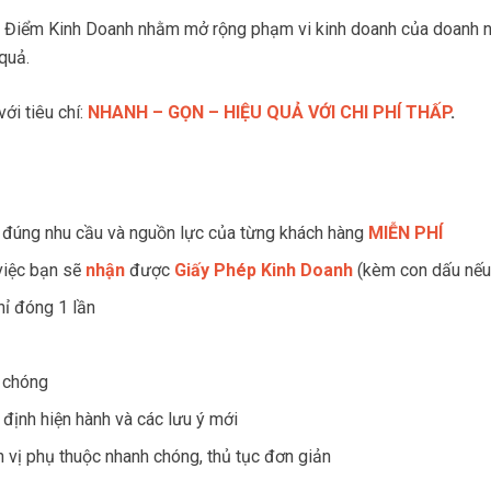
a Điểm Kinh Doanh nhằm mở rộng phạm vi kinh doanh của doanh ng
quả.
ới tiêu chí:
NHANH – GỌN – HIỆU QUẢ VỚI CHI PHÍ THẤP
.
o đúng nhu cầu và nguồn lực của từng khách hàng
MIỄN PHÍ
việc bạn sẽ
nhận
được
Giấy Phép Kinh Doanh
(kèm con dấu nếu 
chỉ đóng 1 lần
h chóng
 định hiện hành và các lưu ý mới
n vị phụ thuộc nhanh chóng, thủ tục đơn giản